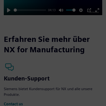
04:13
Play
Mute
Settings
PIP
Enter
fulls
Erfahren Sie mehr über
NX for Manufacturing
Kunden-Support
Siemens bietet Kundensupport für NX und alle unsere
Produkte.
Contact us