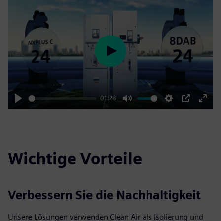
Play
01:28
Play
Mute
Settings
PIP
Enter
fulls
Wichtige Vorteile
Verbessern Sie die Nachhaltigkeit
Unsere Lösungen verwenden Clean Air als Isolierung und