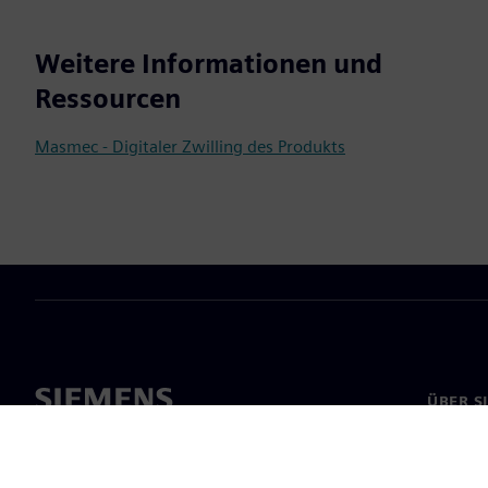
Weitere Informationen und
Ressourcen
Masmec - Digitaler Zwilling des Produkts
ÜBER S
Über un
Untern