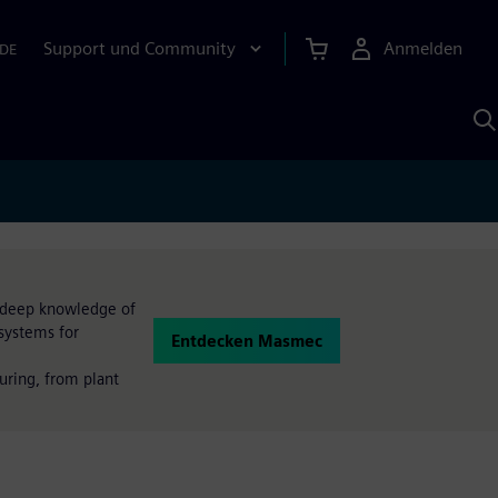
Support und Community
Anmelden
DE
M
S
K
s
e deep knowledge of
systems for
Entdecken Masmec
uring, from plant