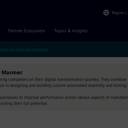
Region
|
Partner Ecosystem
Topics & Insights
ieber auf Englisch ansehen?
ch Masmec
ring companies on their digital transformation journey. They combin
ence in designing and building custom automated assembly and testing 
usinesses to improve performance across various aspects of manufact
cking their full potential.