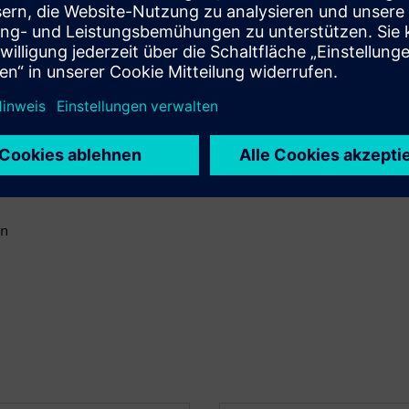
che Rauchschranksteuergerät
angeschlossen werden.
en