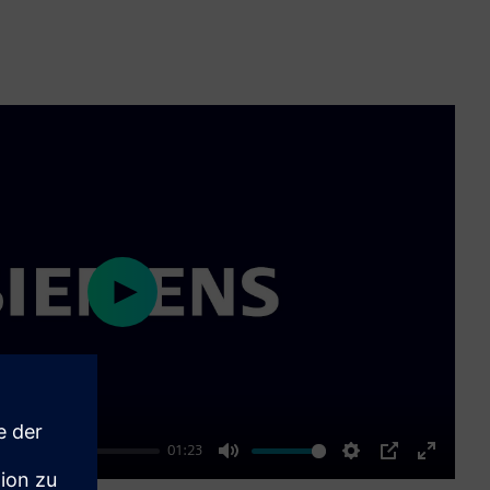
Play
01:23
Mute
Settings
PIP
Enter