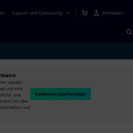
Support und Community
Anmelden
DE
M
S
K
s
ermann
 Hier werden
ieb und eine
Entdecken Koettermann
rheits- und
werden von über
ellschaften und