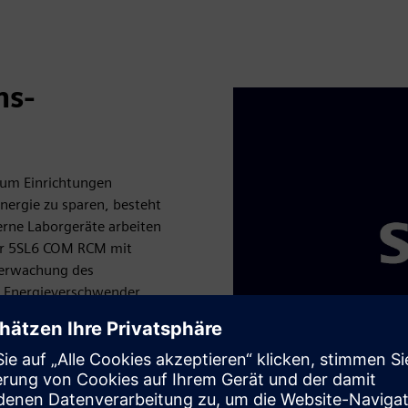
ns-
 um Einrichtungen
Energie zu sparen, besteht
erne Laborgeräte arbeiten
ter 5SL6 COM RCM mit
berwachung des
. Energieverschwender
lichen Siemens-
ugsschränke können über
entsysteme integriert
Play
 den Energieverbrauch