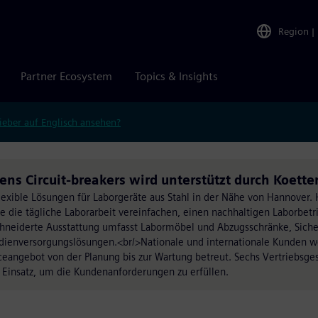
Region
|
Partner Ecosystem
Topics & Insights
ieber auf Englisch ansehen?
ens Circuit-breakers wird unterstützt durch Koett
flexible Lösungen für Laborgeräte aus Stahl in der Nähe von Hannover.
die tägliche Laborarbeit vereinfachen, einen nachhaltigen Laborbetr
neiderte Ausstattung umfasst Labormöbel und Abzugsschränke, Siche
edienversorgungslösungen.<br/>Nationale und internationale Kunden 
eangebot von der Planung bis zur Wartung betreut. Sechs Vertriebsges
 Einsatz, um die Kundenanforderungen zu erfüllen.