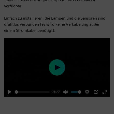
verfügbar
Einfach zu installieren, die Lampen und die Sensoren sind
drahtlos verbunden (es wird keine Verkabelung außer
einem Stromkabel benötigt).
Play
01:27
Play
Mute
Settings
PIP
Enter
fulls