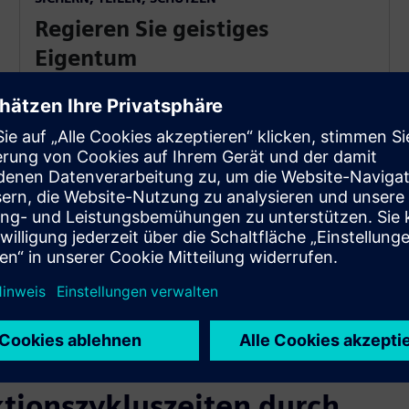
Regieren Sie geistiges
Eigentum
Schützen Sie interne Prozesse und entwerfen Sie
geistiges Eigentum für
granulare Zugriffskontrollen für alle Teams. Archiv
verschlüsselte Datenquellen mit verwaltetem Abruf,
zusätzliche Schutzebene für vertrauliche Daten
Informationen während des gesamten
Designlebenszyklus.
ktionszykluszeiten durch