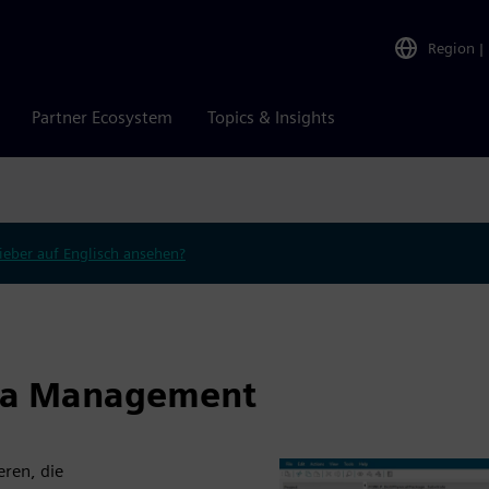
Region
|
Partner Ecosystem
Topics & Insights
ieber auf Englisch ansehen?
ta Management
eren, die