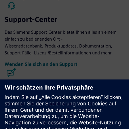
Support-Center
Das Siemens Support Center bietet Ihnen alles an einem
einfach zu bedienenden Ort -
Wissensdatenbank, Produktupdates, Dokumentation,
Support-Fälle, Lizenz-/Bestellinformationen und mehr.
Wenden Sie sich an den Support
Design und Herstellung von Calibre
IC-Geräten
Die Calibre-Toolsuite bietet eine genaue, effiziente und
umfassende IC-Verifizierung und -Optimierung über alle
Prozessknoten und Designstile hinweg und minimiert
gleichzeitig den Ressourcenverbrauch und die Zeitpläne für