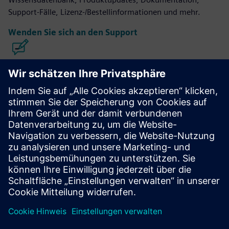
Support-Fälle, Lizenz-/Bestellinformationen und mehr.
Wenden Sie sich an den Support
Design und Herstellung von Calibre
IC-Geräten
Die Calibre-Toolsuite bietet eine genaue, effiziente und
umfassende IC-Verifizierung und -Optimierung über alle
Prozessknoten und Designstile hinweg und minimiert
gleichzeitig den Ressourcenverbrauch und die Zeitpläne für
das Tapeout.
Lernen Sie von Experten