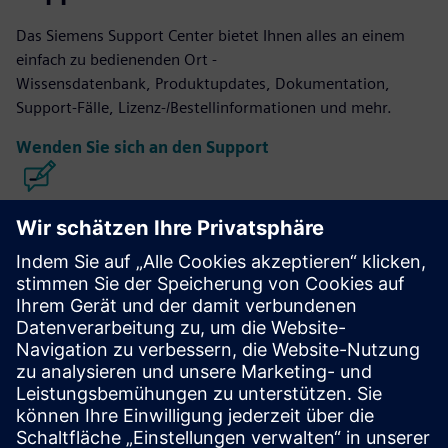
Das Siemens Support Center bietet Ihnen alles an einem
einfach zu bedienenden Ort -
Wissensdatenbank, Produktupdates, Dokumentation,
Support-Fälle, Lizenz-/Bestellinformationen und mehr.
Wenden Sie sich an den Support
Design und Herstellung von Calibre
IC-Geräten
Die Calibre-Toolsuite bietet eine genaue, effiziente und
umfassende IC-Verifizierung und -Optimierung über alle
Prozessknoten und Designstile hinweg und minimiert
gleichzeitig den Ressourcenverbrauch und die Zeitpläne für
das Tapeout.
Lernen Sie von Experten