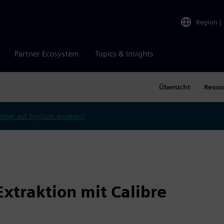
Region
|
Partner Ecosystem
Topics & Insights
Übersicht
Resso
ieber auf Englisch ansehen?
Extraktion mit Calibre