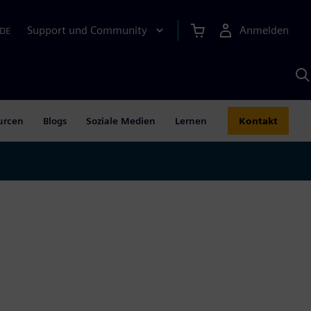
Support und Community
Anmelden
DE
M
S
K
s
urcen
Blogs
Soziale Medien
Lernen
Kontakt