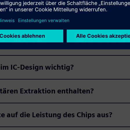
ie parasitäre Extraktion?
eim IC-Design wichtig?
tären Extraktion enthalten?
e auf die Leistung des Chips aus?