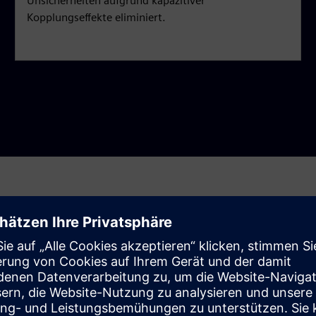
Unsicherheiten aufgrund kapazitiver
Kopplungseffekte eliminiert.
 Calibre xACT 3D