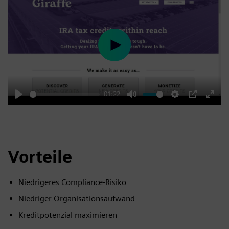
Play
01:22
Play
Mute
Settings
PIP
Enter
fulls
Vorteile
Niedrigeres Compliance-Risiko
Niedriger Organisationsaufwand
Kreditpotenzial maximieren