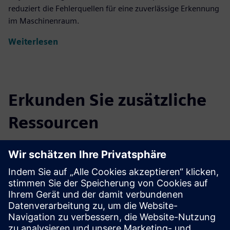
reduziert die Fehlerquellen für eine zuverlässige Erkennung
im Maschinenraum.
Weiterlesen
Erkunden Sie zusätzliche
Ressourcen
Technische Einzelheiten
Datenblatt |
Standard- und Plug-and-Play-Spotdetektor
Datenblatt |
Punktdetektor für raue Bedingungen
Datenblatt |
Ansaugrauchmelder