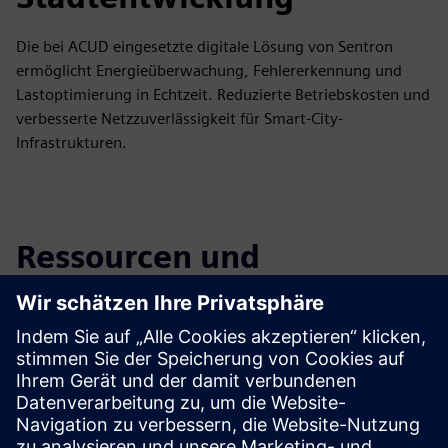
Die bei ACUD eingesetzte digitale Lösung von Sentron
ermöglicht Energieüberwachung, Fehlererkennung und
Lastoptimierung in Echtzeit. Reduzierte Betriebskosten und
verbesserte Netzzuverlässigkeit für Smart-City-
Infrastrukturen.
Ressourcen und
verwandte Produkte
erkunden
Weitere Informationen und