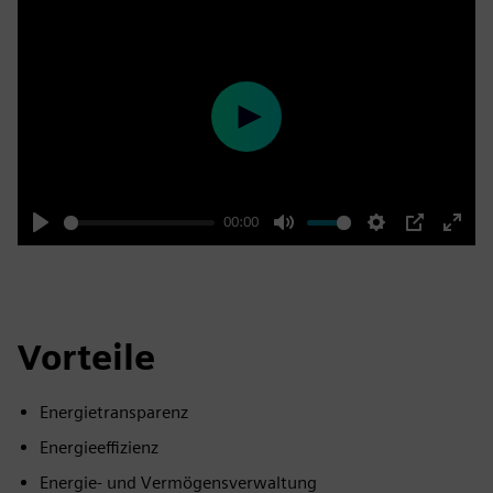
Play
00:00
Play
Mute
Settings
PIP
Enter
fulls
Vorteile
Energietransparenz
Energieeffizienz
Energie- und Vermögensverwaltung