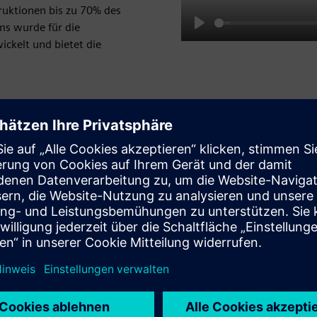
ruktionen bis zu 70% des
ms wurde für die
Play
ckelt und bietet die
ngen