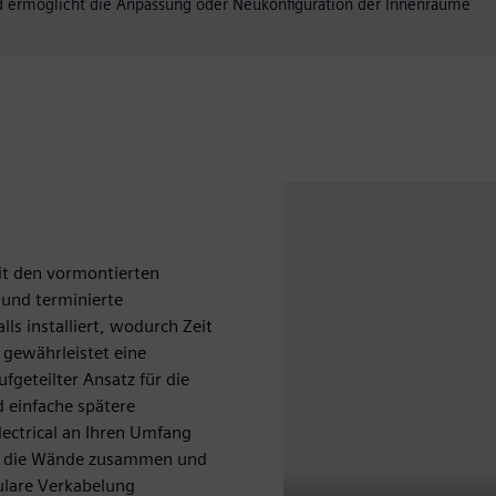
d ermöglicht die Anpassung oder Neukonfiguration der Innenräume
mit den vormontierten
und terminierte
s installiert, wodurch Zeit
 gewährleistet eine
fgeteilter Ansatz für die
d einfache spätere
lectrical an Ihren Umfang
en die Wände zusammen und
dulare Verkabelung