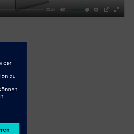
00:29
Mute
Settings
PIP
Enter
fullscre