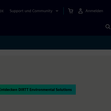
Support und Community
Anmelden
DE
M
S
K
s
Entdecken DIRTT Environmental Solutions