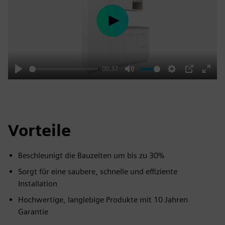
Play
00:37
Play
Mute
Settings
PIP
Enter
fulls
Vorteile
Beschleunigt die Bauzeiten um bis zu 30%
Sorgt für eine saubere, schnelle und effiziente
Installation
Hochwertige, langlebige Produkte mit 10 Jahren
Garantie