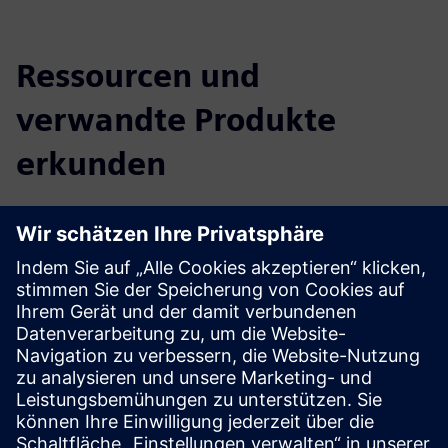
Ressourcen und
verwandte Produkte
erkunden
Weitere Informationen und
Ressourcen
DIRTT Casework-Broschüre
DIRTT Casework Einzelblatt
Erkunden Sie Casework auf Dirtt.com
Voraussetzungen