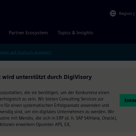
Region
|
Partner Ecosystem
Topics & Insights
ieber auf Englisch ansehen?
ird unterstützt durch DigiVisory
auszustatten, die sie benötigen, um der Konkurrenz einen
 erfolgreich zu sein. Wir bieten Consulting Services zur
Entde
en für einen systematischen Erfolgsansatz anwenden und
wendig sind, um ein digitales Unternehmen zu werden. Wir
rie mit Mendix, die sich in ERP (d. h. SAP S4/Hana, Oracle),
nktionen erweitern Opcenter APS, EX,