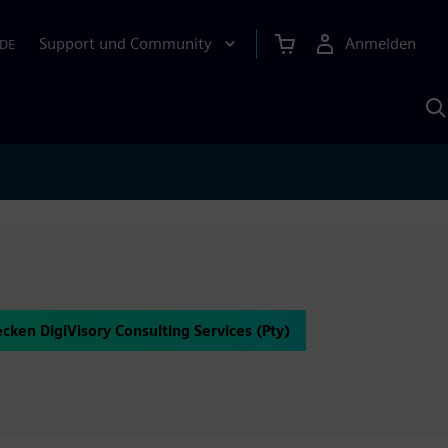
Support und Community
Anmelden
DE
M
S
K
s
cken DigiVisory Consulting Services (Pty)