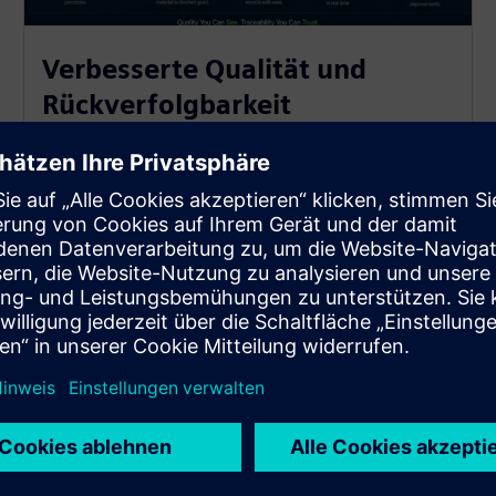
Verbesserte Qualität und
Rückverfolgbarkeit
Verbessern Sie die Qualität, reduzieren Sie Fehler
und sorgen Sie für Konsistenz.
OpsSuite bietet Transparenz und Kontrolle in
Echtzeit, um Probleme frühzeitig zu erkennen,
Standards durchzusetzen und die kontinuierliche
Qualitätsverbesserung in Ihrem gesamten Betrieb
voranzutreiben.