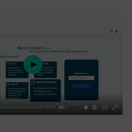
Play
04:53
Mute
Settings
PIP
Enter
fullscre