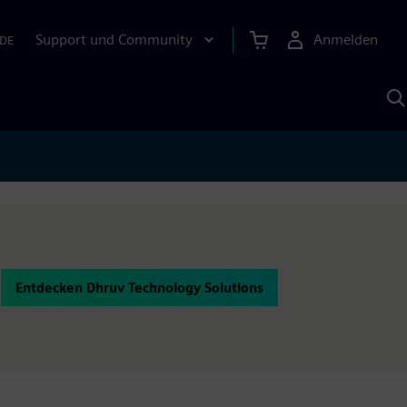
Support und Community
Anmelden
DE
M
S
K
s
Entdecken Dhruv Technology Solutions