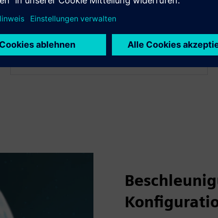
Bietet benutzerspezifische Zugriffskontrolle für
Operationen auf Objektebene.
Beschleunig
Konfigurati