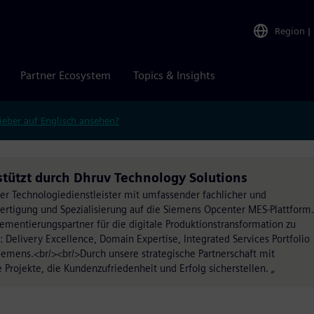
Region
|
Partner Ecosystem
Topics & Insights
ieber auf Englisch ansehen?
stützt durch Dhruv Technology Solutions
er Technologiedienstleister mit umfassender fachlicher und
Fertigung und Spezialisierung auf die Siemens Opcenter MES-Plattform.
ementierungspartner für die digitale Produktionstransformation zu
n: Delivery Excellence, Domain Expertise, Integrated Services Portfolio
iemens.<br/><br/>Durch unsere strategische Partnerschaft mit
 Projekte, die Kundenzufriedenheit und Erfolg sicherstellen. „