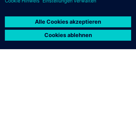
NX CAD
NX X Value Based Licensing (50
count)
NX X Value Based Licensing-Token bieten eine flexible
und kostengünstige Lösung für den Betrieb von NX-
Zusatzmodulen, ohne dass Einzelkäufe erforderlich
sind.