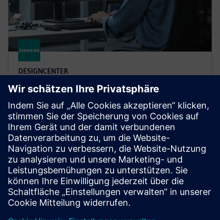
DESIGNCENTER
Designcenter X Premium
Designcenter X Premium includes all features of
Standard and Advanced and tools for complex design
including electro-mechanical integration for flexible
PCB.