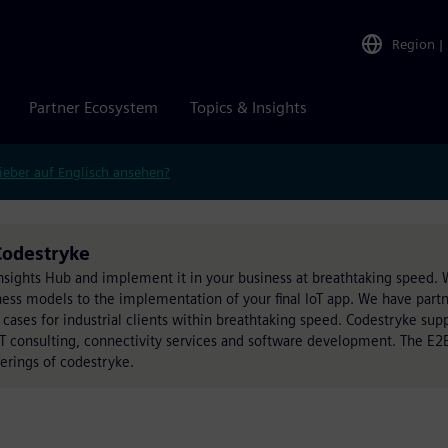
Region
|
Partner Ecosystem
Topics & Insights
ieber auf Englisch ansehen?
Codestryke
nsights Hub and implement it in your business at breathtaking speed.
ess models to the implementation of your final IoT app. We have partne
cases for industrial clients within breathtaking speed. Codestryke su
IoT consulting, connectivity services and software development. The E2E
ferings of codestryke.