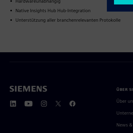
Hardwareunabhängig
Native Insights Hub Hub-Integration
Unterstützung aller branchenrelevanten Protokolle
ÜBER S
Über un
Untern
News & 