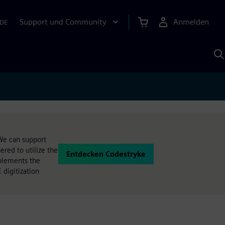
Support und Community
Anmelden
DE
M
S
K
s
 We can support
red to utilize the
Entdecken Codestryke
pplements the
 digitization