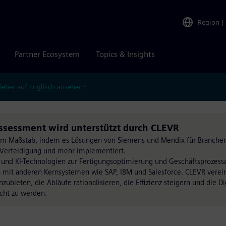
Region
|
Partner Ecosystem
Topics & Insights
ieber auf Englisch ansehen?
ssessment wird unterstützt durch CLEVR
oßem Maßstab, indem es Lösungen von Siemens und Mendix für Branchen
d Verteidigung und mehr implementiert.
 und KI-Technologien zur Fertigungsoptimierung und Geschäftsprozes
ion mit anderen Kernsystemen wie SAP, IBM und Salesforce. CLEVR verei
bieten, die Abläufe rationalisieren, die Effizienz steigern und die Di
cht zu werden.