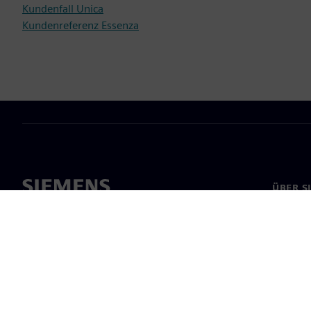
Kundenfall Unica
Kundenreferenz Essenza
ÜBER S
Über un
Untern
News & 