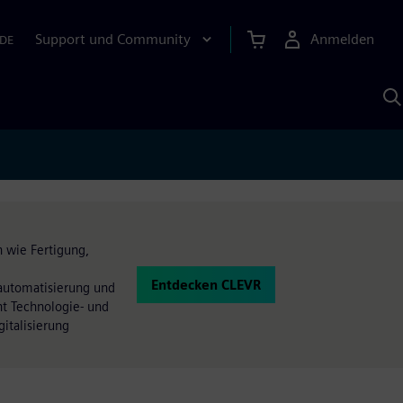
Support und Community
Anmelden
DE
M
S
K
s
 wie Fertigung,
Entdecken CLEVR
sautomatisierung und
nt Technologie- und
gitalisierung