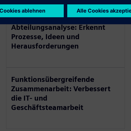
Abteilungsanalyse: Erkennt
Prozesse, Ideen und
Herausforderungen
Funktionsübergreifende
Zusammenarbeit: Verbessert
die IT- und
Geschäftsteamarbeit