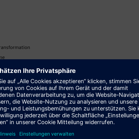
Transformation
eme
urcenbeschränkungen
arbeit zwischen Abteilungen
ix an den Geschäftszielen an