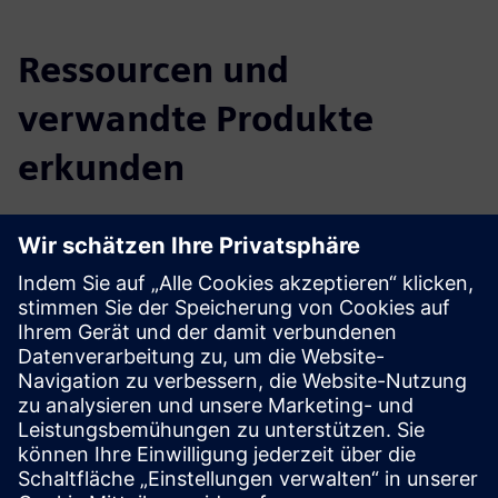
Ressourcen und
verwandte Produkte
erkunden
Weitere Informationen und
Ressourcen
Video: Wie Feadship luxuriöse Innenräume aus Holz
revolutioniert
Ganzheitliches Schiffsdesign
Voraussetzungen