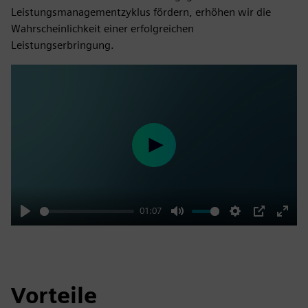
Leistungsmanagementzyklus fördern, erhöhen wir die
Wahrscheinlichkeit einer erfolgreichen
Leistungserbringung.
Play
01:07
Play
Mute
Settings
PIP
Enter
fulls
Vorteile