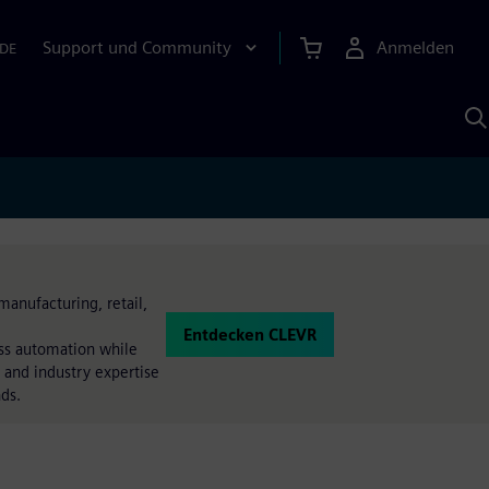
Support und Community
Anmelden
DE
M
S
K
s
manufacturing, retail,
Entdecken CLEVR
ess automation while
 and industry expertise
nds.