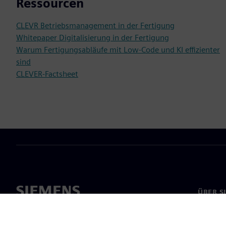
Ressourcen
CLEVR Betriebsmanagement in der Fertigung
Whitepaper Digitalisierung in der Fertigung
Warum Fertigungsabläufe mit Low-Code und KI effizienter
sind
CLEVER-Factsheet
ÜBER S
Über un