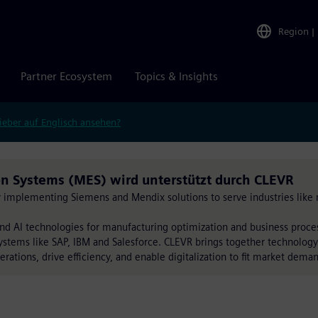
Region
|
Partner Ecosystem
Topics & Insights
ieber auf Englisch ansehen?
n Systems (MES) wird unterstützt durch CLEVR
by implementing Siemens and Mendix solutions to serve industries like 
nd AI technologies for manufacturing optimization and business proc
ystems like SAP, IBM and Salesforce. CLEVR brings together technology
erations, drive efficiency, and enable digitalization to fit market dema