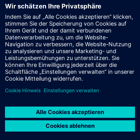
International (Englisch):
+49 (89) 3803 5491
*
Deutschland (Deutsch):
+49 (800) 225 53 36
**
* Die Gebühren variieren je nach Dienstanbieter und
Land/Region
** Kostenlos aus dem deutschen Fest- und Mobilfunknetz;
Anrufer aus dem Ausland verwenden bitte die
internationale Nummer.