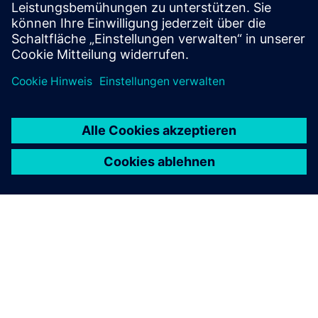
beschleunigen wir das Zeitalter der emissionsfreien Luft-
und Raumfahrt.