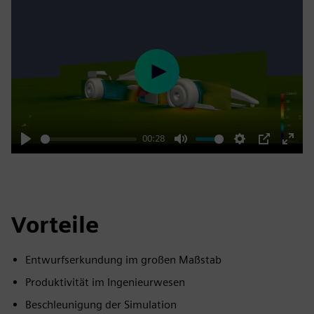
Play
00:28
Play
Mute
Settings
PIP
Enter
fulls
Vorteile
Entwurfserkundung im großen Maßstab
Produktivität im Ingenieurwesen
Beschleunigung der Simulation