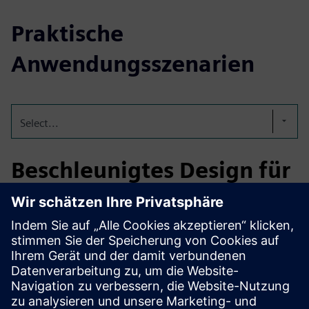
Praktische
Anwendungsszenarien
Select...
Beschleunigtes Design für
die Luft- und Raumfahrt
BeyondMath senkt die „Iterationssteuer“ mit einer Physik-
Engine, die aerothermische Belastungen in Millisekunden
vorhersagt. Wir reduzieren die Forschung und Entwicklung
für Wasserstoff- und SAF-Flüge um Jahre. Von Rapid Design
bis hin zu „Live Digital Twins“ für Sicherheit in Echtzeit