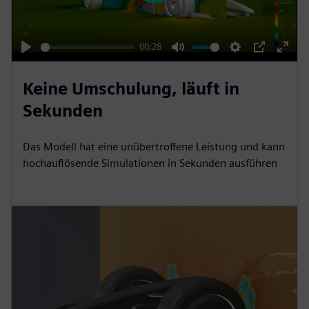
l
a
y
00:28
P
M
S
P
E
l
u
e
I
n
Keine Umschulung, läuft in
a
t
t
P
t
Sekunden
y
e
t
e
i
r
Das Modell hat eine unübertroffene Leistung und kann
n
f
hochauflösende Simulationen in Sekunden ausführen
g
u
s
l
l
s
c
r
e
e