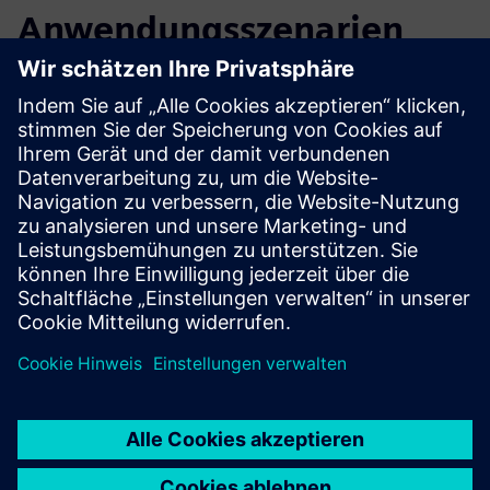
Anwendungsszenarien
Select...
DCS-Technik (PCS 7)
Vollständige DCS-Leitsystemintegration für ein
Biomassekraftwerk mit SIMATIC PCS 7