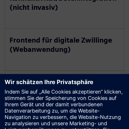
(nicht invasiv)
Frontend für digitale Zwillinge
(Webanwendung)
Analytik: Online-Prozess- und
Kontrollmodell
IoT-/ Analyseplattform