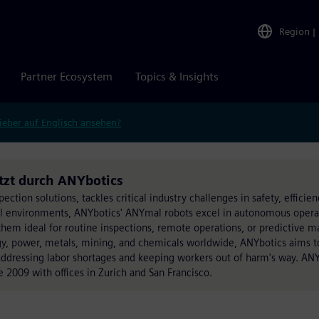
Region
|
Partner Ecosystem
Topics & Insights
ieber auf Englisch ansehen?
tzt durch ANYbotics
ection solutions, tackles critical industry challenges in safety, efficien
ial environments, ANYbotics' ANYmal robots excel in autonomous opera
them ideal for routine inspections, remote operations, or predictive m
rgy, power, metals, mining, and chemicals worldwide, ANYbotics aims 
addressing labor shortages and keeping workers out of harm's way. AN
e 2009 with offices in Zurich and San Francisco.