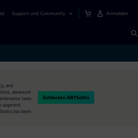
Support und Community
Anmelden
DE
M
S
K
s
cy, and
tions, advanced
Entdecken ANYbotics
aintenance tasks.
to augment
Ybotics has been