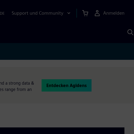
Support und Community
Anmelden
DE
M
S
K
s
and a strong data &
Entdecken Agidens
ces range from an