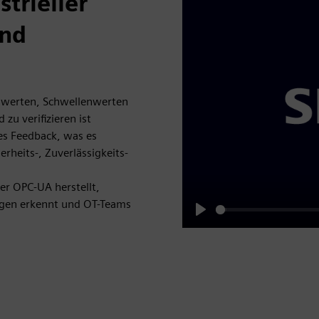
trieller
und
llwerten, Schwellenwerten
zu verifizieren ist
s Feedback, was es
rheits-, Zuverlässigkeits-
er OPC-UA herstellt,
ngen erkennt und OT-Teams
Play