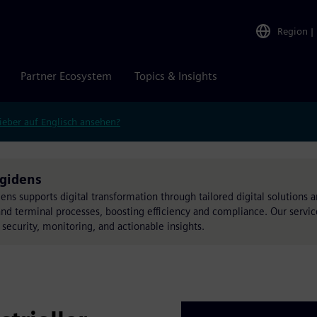
Region
|
Partner Ecosystem
Topics & Insights
ieber auf Englisch ansehen?
Agidens
ens supports digital transformation through tailored digital solutions 
and terminal processes, boosting efficiency and compliance. Our servi
 security, monitoring, and actionable insights.