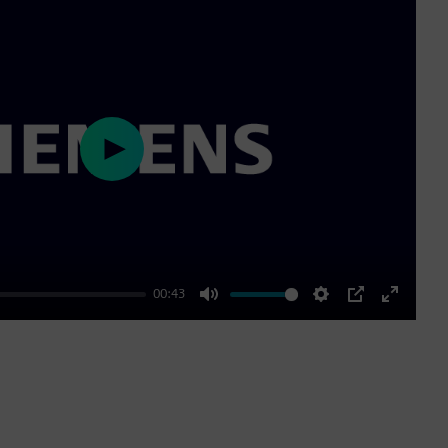
Play
00:43
Mute
Settings
PIP
Enter
fullscre