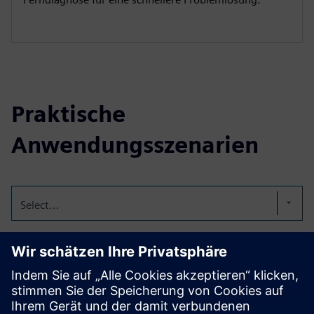
Praktische
Anwendungsszenarien
Select...
Präzisionserwärmung für
die Glasherstellung