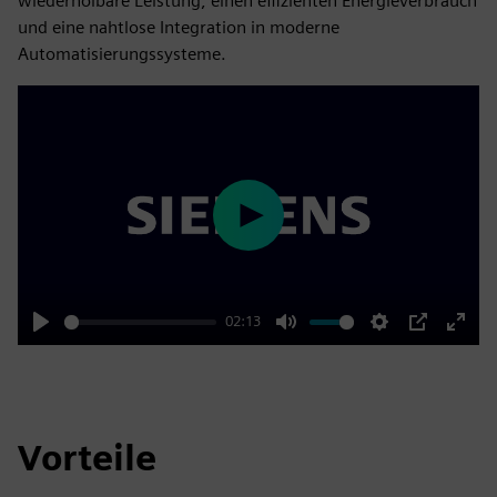
wiederholbare Leistung, einen effizienten Energieverbrauch
und eine nahtlose Integration in moderne
Automatisierungssysteme.
Play
02:13
Play
Mute
Settings
PIP
Enter
fulls
Vorteile