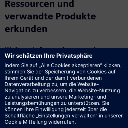
Ressourcen und
verwandte Produkte
erkunden
Weitere Informationen und
Ressourcen
Weitere Informationen
Fallstudie: Stryker verbessert die Sicherheit vor Ort
Fallstudie: Besuchermanagement-Lösung für Google
Voraussetzungen
Keine