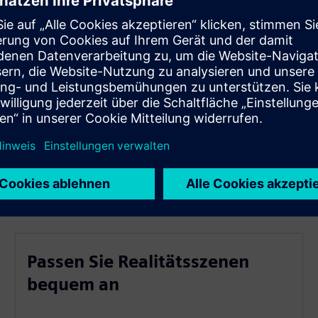
 bis zu 80%
 Realitätsdaten
Passen Sie Realitätsszenen
bequem an