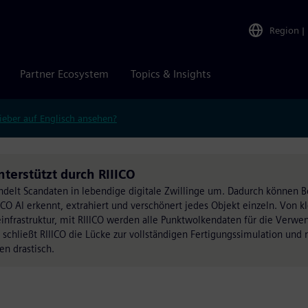
Region
|
Partner Ecosystem
Topics & Insights
ieber auf Englisch ansehen?
terstützt durch RIIICO
ndelt Scandaten in lebendige digitale Zwillinge um. Dadurch können B
ICO AI erkennt, extrahiert und verschönert jedes Objekt einzeln. Von k
nfrastruktur, mit RIIICO werden alle Punktwolkendaten für die Verwe
schließt RIIICO die Lücke zur vollständigen Fertigungssimulation und 
en drastisch.