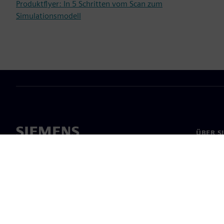
Produktflyer: In 5 Schritten vom Scan zum
Simulationsmodell
ÜBER S
Über un
Untern
News & 