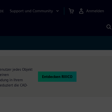
Support und Community
Anmelden
DE
M
S
K
s
enutzer jedes Objekt
leinen
Entdecken RIIICO
ndung in Ihrem
reduziert die CAD-