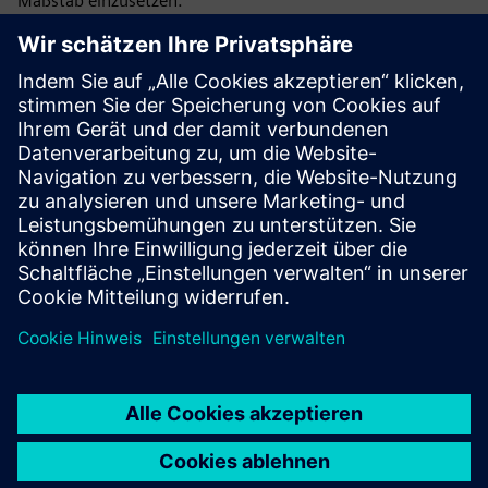
Maßstab einzusetzen.
Der Weg in die Zukunft ist klar: Vertrauen aufbauen, Daten
verbinden und sich auf die Erweiterung der menschlichen
Expertise konzentrieren. Wenn diese Grundlagen
geschaffen sind, kann KI ihr Versprechen einlösen — die Art
und Weise, wie wir Patienten versorgen, verändern,
kritische Infrastrukturen aufbauen und einige der
komplexesten Herausforderungen unserer Zeit lösen.
Veröffentlicht: 16. Juni 2026