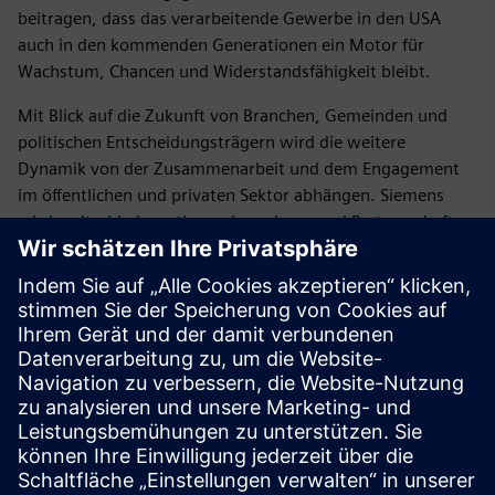
beitragen, dass das verarbeitende Gewerbe in den USA
auch in den kommenden Generationen ein Motor für
Wachstum, Chancen und Widerstandsfähigkeit bleibt.
Mit Blick auf die Zukunft von Branchen, Gemeinden und
politischen Entscheidungsträgern wird die weitere
Dynamik von der Zusammenarbeit und dem Engagement
im öffentlichen und privaten Sektor abhängen. Siemens
wird weiterhin investieren, innovieren und Partnerschaften
eingehen, um die Fertigung in den USA zu stärken, die
Belegschaft weiterzuentwickeln und die Technologien
voranzutreiben, die die moderne Industrie antreiben. Wir
laden Kunden, Partner und Interessenvertreter ein
setzen
Sie sich mit uns in Verbindung
während wir bauen, was als
Nächstes kommt — für das amerikanische verarbeitende
Gewerbe und für die Gemeinden, die es unterstützt.
Veröffentlicht: 4. Mai 2026