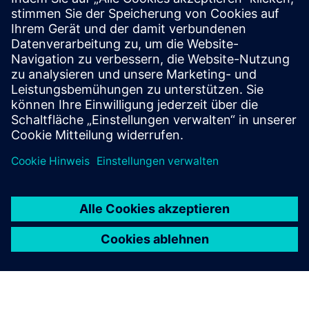
Bundesanstalt für Finanzdienstleistungsaufsicht (BaFin)
Graurheindorfer Straße 108
53117 Bonn
Datenschutz
Informationen zum Datenschutz:
www.siemens.com/datenschutz