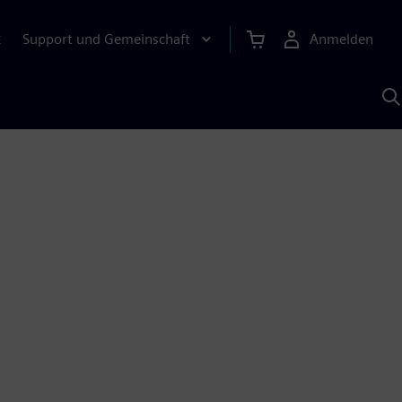
Support und Gemeinschaft
Anmelden
E
M
S
K
s