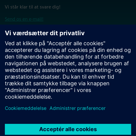
Vi står klar til at svare dig!
Send os en e-mail!
eller
Kontakt os på 1-800-547-3000 eller 1-503-685-8000
Tilbage til Siemens Xcelerator Academy hovedside