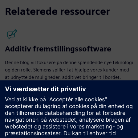
Relaterede ressourcer
Additiv fremstillingssoftware
Denne blog vil fokusere på denne spændende nye teknologi
og den rolle, Siemens spiller i at hjælpe vores kunder med
at udnytte de muligheder, additivet bringer til bordet.
Læs blogindlæggene
Community
Deltag i samtalen og få svar på dine spørgsmål fra
eksperter i additiv fremstilling.