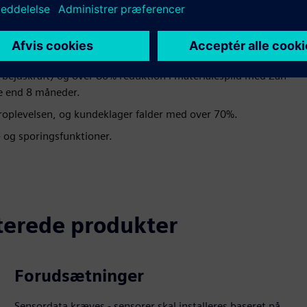
arbejdskraft) og over 80% reduktion i materialespild med Zan-
e end 8 måneder.
roplevelsen, og kundeklager falder med over 70%.
 og sporingsfunktioner.
aterede produkter
Forudsætninger
Sensordata kræves - sensorer skal installeres baseret på