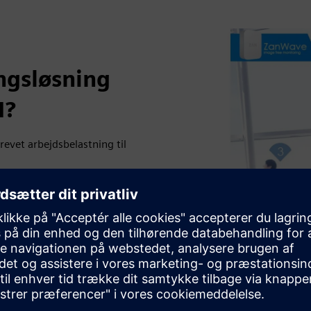
ngsløsning
I?
revet arbejdsbelastning til
alet for rettidig rengøring
lager
øringsbehov og tendenser,