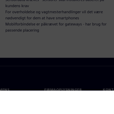
kundens krav
For overholdelse og vagtmesterhandlinger vil det være
nødvendigt for dem at have smartphones
Mobilforbindelse er påkrævet for gateways - har brug for
passende placering
MENS
FIRMAOPLYSNINGER
KONT
Firma
Konta
Investorrelationer
Global