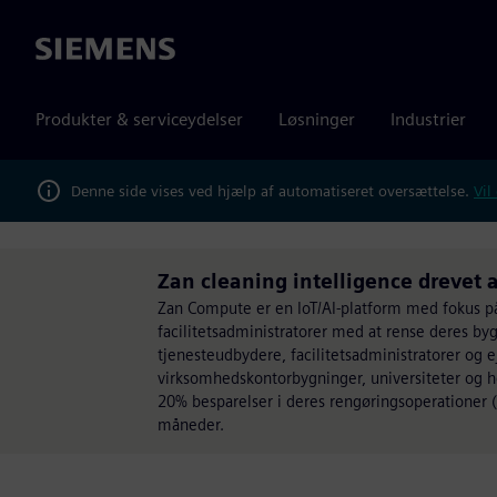
Siemens
Produkter & serviceydelser
Løsninger
Industrier
Denne side vises ved hjælp af automatiseret oversættelse.
Vil
Zan cleaning intelligence drevet
Zan Compute er en IoT/AI-platform med fokus på
facilitetsadministratorer med at rense deres byg
tjenesteudbydere, facilitetsadministratorer og ej
virksomhedskontorbygninger, universiteter og h
20% besparelser i deres rengøringsoperationer 
måneder.