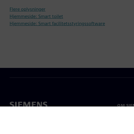
Flere oplysninger
Hjemmeside: Smart toilet
Hjemmeside: Smart facilitetsstyringssoftware
OM SIE
Om os
Ledelse