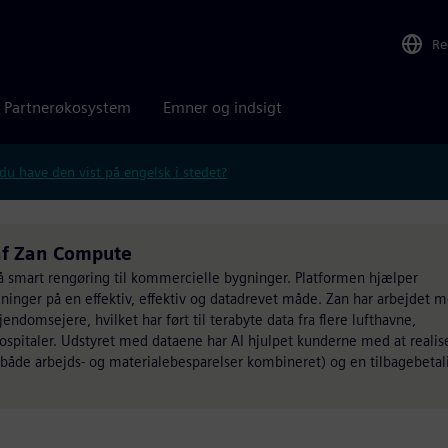
Re
Partnerøkosystem
Emner og indsigt
 du have den vist på engelsk i stedet?
 af Zan Compute
 smart rengøring til kommercielle bygninger. Platformen hjælper
ninger på en effektiv, effektiv og datadrevet måde. Zan har arbejdet m
endomsejere, hvilket har ført til terabyte data fra flere lufthavne,
ospitaler. Udstyret med dataene har AI hjulpet kunderne med at realis
(både arbejds- og materialebesparelser kombineret) og en tilbagebetal