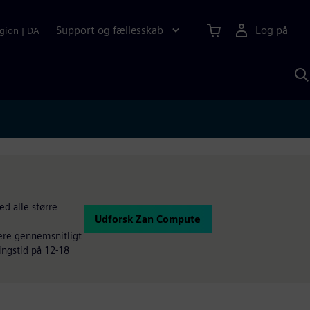
Support og fællesskab
Log på
gion
|
DA
S
m
S
A
ed alle større
Udforsk Zan Compute
ere gennemsnitligt
ingstid på 12-18