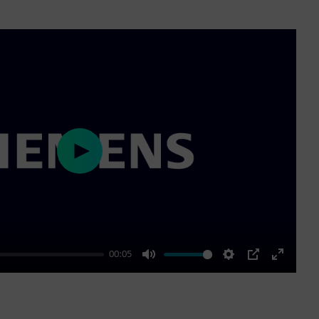
Play
00:05
Mute
Settings
PIP
Enter
fullscre