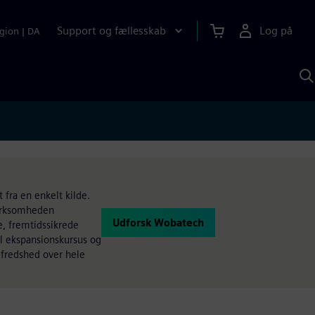
Support og fællesskab
Log på
gion
|
DA
S
m
S
A
 fra en enkelt kilde.
Virksomheden
Udforsk Wobatech
e, fremtidssikrede
al ekspansionskursus og
ilfredshed over hele