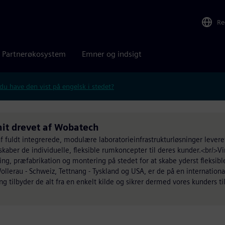
Re
Partnerøkosystem
Emner og indsigt
 du have den vist på engelsk i stedet?
nit drevet af Wobatech
 fuldt integrerede, modulære laboratorieinfrastrukturløsninger leveret
skaber de individuelle, fleksible rumkoncepter til deres kunder.<br/>
ng, præfabrikation og montering på stedet for at skabe yderst fleksibl
ollerau - Schweiz, Tettnang - Tyskland og USA, er de på en internation
ing tilbyder de alt fra en enkelt kilde og sikrer dermed vores kunders t