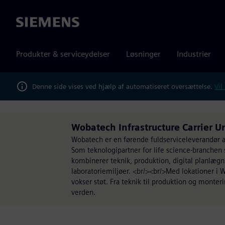
Siemens
Produkter & serviceydelser
Løsninger
Industrier
Denne side vises ved hjælp af automatiseret oversættelse.
Vil
Wobatech Infrastructure Carrier U
Wobatech er en førende fuldserviceleverandør af
Som teknologipartner for life science-branchen 
kombinerer teknik, produktion, digital planlægni
laboratoriemiljøer. <br/><br/>Med lokationer i W
vokser støt. Fra teknik til produktion og monter
verden.