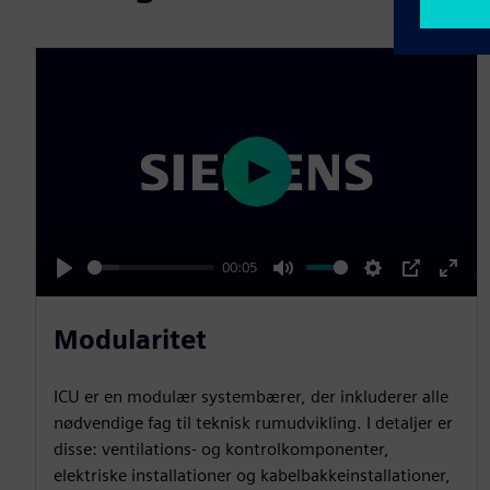
P
l
a
00:05
y
P
M
S
P
E
l
u
e
I
n
Modularitet
a
t
t
P
t
y
e
t
e
ICU er en modulær systembærer, der inkluderer alle
i
r
nødvendige fag til teknisk rumudvikling. I detaljer er
n
f
disse: ventilations- og kontrolkomponenter,
g
u
elektriske installationer og kabelbakkeinstallationer,