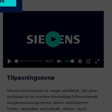
P
l
a
00:31
y
P
M
S
P
E
l
u
e
I
n
Tilpasningsevne
a
t
t
P
t
y
e
t
e
Infrastrukturmodulet er meget udvideligt. Det giver
i
r
mulighed for at montere almindelige loftmonterede
n
f
fastgørelseskomponenter såsom mediebærere,
g
u
hylder, vægskabe, spotudtræk, skærm- og pc-