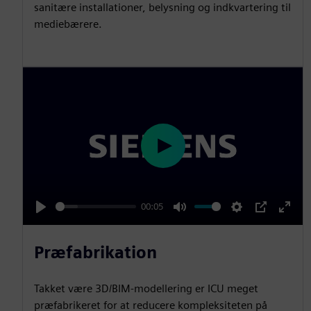
s
l
sanitære installationer, belysning og indkvartering til
mediebærere.
l
s
c
r
e
e
n
P
l
a
00:05
y
P
M
S
P
E
l
u
e
I
n
Præfabrikation
a
t
t
P
t
y
e
t
e
Takket være 3D/BIM-modellering er ICU meget
i
r
præfabrikeret for at reducere kompleksiteten på