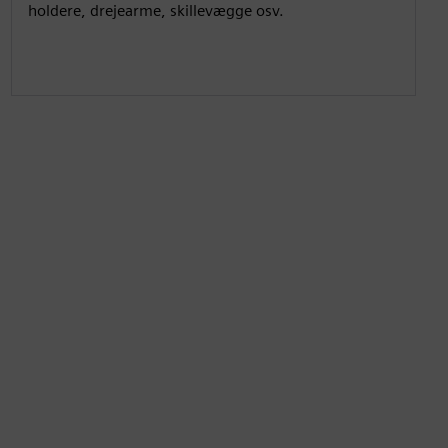
s
l
holdere, drejearme, skillevægge osv.
l
s
c
r
e
e
n