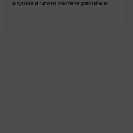
s
l
udnyttelse af rummet med færre grænseflader.
l
s
c
r
e
e
n