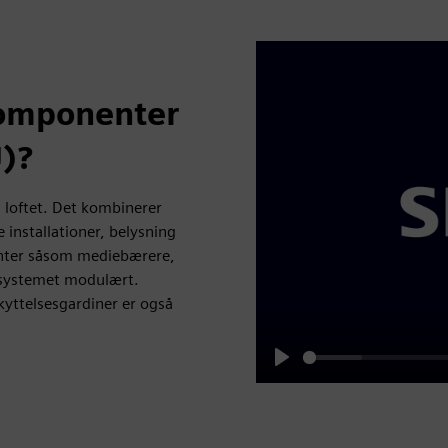
komponenter
U)?
loftet. Det kombinerer
 installationer, belysning
enter såsom mediebærere,
 systemet modulært.
kyttelsesgardiner er også
Play