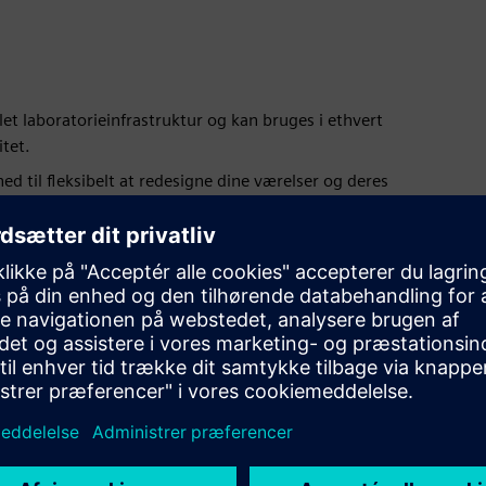
t laboratorieinfrastruktur og kan bruges i ethvert
tet.
d til fleksibelt at redesigne dine værelser og deres
nettet for at opfylde kravene i moderne byggemetoder med
ponenter og medier i et holistisk system. Alt komplekst er
onomi.