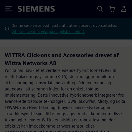
Siemens
Denne side vises ved hjælp af automatiseret oversættelse.
Vil du have den vist på engelsk i stedet?
WiTTRA Click-ons and Accessories drevet af
Wittra Networks AB
WitTra har udviklet et verdensledende hybrid IoT-netværk til
realtidsplaceringssystemer (RTLS), der muliggør problemfri
aktivsporing og sensordataindsamling både indendørs og
udendørs - alt sammen inden for en enkelt trådløs
implementering. Dette innovative hybridnetværk integrerer fire
avancerede trådløse teknologier: UWB, 6LowPan, Mioty, og LoRa
LPWAN.<br/>Hver teknologi tilbyder unikke styrker og er
skræddersyet til specifikke brugssager. Ved at kombinere disse
teknologier leverer WiTtra en alsidig og robust løsning, der
effektivt kan imødekomme ethvert sensor- eller