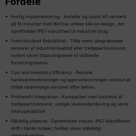
Fordele
Hurtig implementering - Installer og udvid IoT-netværk
på få minutter med WitTras unikke klik-on-design, der
opretholder IP67-robusthed til industriel brug.
Fremtidssikret fleksibilitet - Tilføj nemt ubegrænsede
sensorer af industriel kvalitet eller tredjepartssensorer,
hvilket sikrer tilpasningsevne til skiftende
forretningsbehov.
Cost and Inventory Efficiency - Reducer
hardwareinvesteringer og lageromkostninger ved kun at
tilføje nødvendige sensorer efter behov.
Problemfri integration - Kompatibel med tusindvis af
tredjepartssensorer, undgår leverandørlåsning og sikrer
interoperabilitet
Pålidelig ydeevne - Opretholder robust, IP67-klassificeret
drift i hårde miljøer, hvilket sikrer pålidelig
dataindsamling.