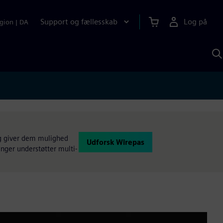
Support og fællesskab
Log på
gion
|
DA
S
m
S
A
ng giver dem mulighed
Udforsk Wirepas
inger understøtter multi-