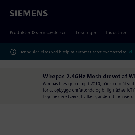
Siemens
Produkter & serviceydelser
Løsninger
Industrier
Denne side vises ved hjælp af automatiseret oversættelse.
Vil
Wirepas 2.4GHz Mesh drevet af W
Wirepas blev grundlagt i 2010, når sine mål ve
for at opbygge omfattende og billig trådløs IoT-f
hop mesh-netværk, hvilket gør dem til en værdi