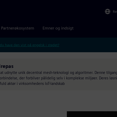
Re
Partnerøkosystem
Emner og indsigt
 du have den vist på engelsk i stedet?
irepas
d at udnytte unik decentral mesh-teknologi og algoritmer. Denne tilga
orbindelse, der forbliver pålidelig selv i komplekse miljøer. Deres løsn
fuld aktør i virksomhedens IoT-landskab