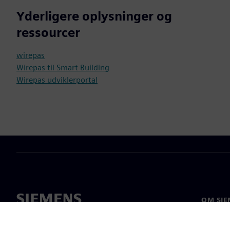
Yderligere oplysninger og
ressourcer
wirepas
Wirepas til Smart Building
Wirepas udviklerportal
OM SIE
Om os