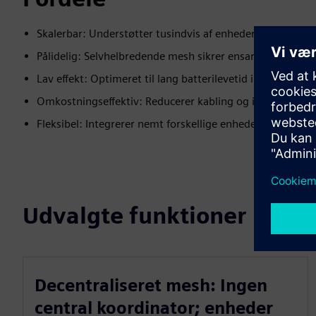
Skalerbar: Understøtter tusindvis af enheder i store sm
Pålidelig: Selvhelbredende mesh sikrer ensartet, fejlsikker
Lav effekt: Optimeret til lang batterilevetid i IoT og sik
Omkostningseffektiv: Reducerer kabling og infrastrukturud
Fleksibel: Integrerer nemt forskellige enheder og systeme
Udvalgte funktioner
Decentraliseret mesh: Ingen
central koordinator; enheder