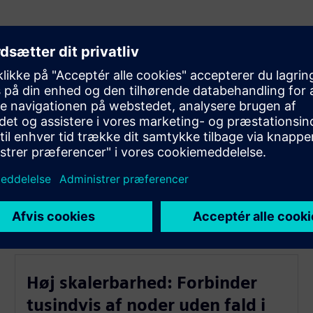
arte bygningsnetværk.
 tilslutning.
kerhedsenheder.
gifter til installationer.
r trådløst.
Høj skalerbarhed: Forbinder
tusindvis af noder uden fald i