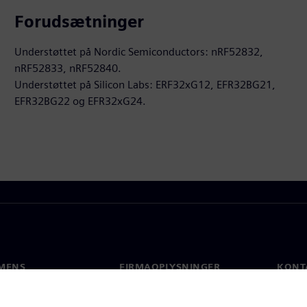
Forudsætninger
Understøttet på Nordic Semiconductors: nRF52832,
nRF52833, nRF52840.
Understøttet på Silicon Labs: ERF32xG12, EFR32BG21,
EFR32BG22 og EFR32xG24.
MENS
FIRMAOPLYSNINGER
KONT
Firma
Konta