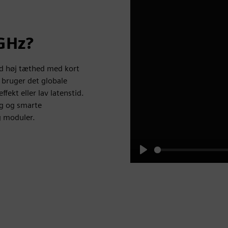
GHz?
d høj tæthed med kort
bruger det globale
ekt eller lav latenstid.
ng og smarte
g moduler.
Play