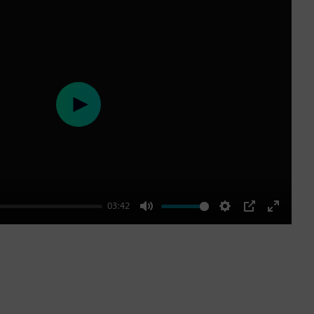
Play
03:42
Mute
Settings
PIP
Enter
fullscre