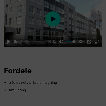
Play
02:52
Play
Mute
Settings
PIP
Enter
fulls
Fordele
trådløs netværksplanlægning
simulering