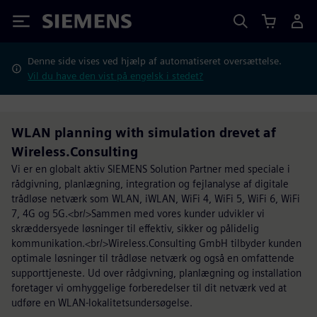
Siemens
Denne side vises ved hjælp af automatiseret oversættelse.
Vil du have den vist på engelsk i stedet?
WLAN planning with simulation drevet af
Wireless.Consulting
Vi er en globalt aktiv SIEMENS Solution Partner med speciale i
rådgivning, planlægning, integration og fejlanalyse af digitale
trådløse netværk som WLAN, iWLAN, WiFi 4, WiFi 5, WiFi 6, WiFi
7, 4G og 5G.<br/>Sammen med vores kunder udvikler vi
skræddersyede løsninger til effektiv, sikker og pålidelig
kommunikation.<br/>Wireless.Consulting GmbH tilbyder kunden
optimale løsninger til trådløse netværk og også en omfattende
supporttjeneste. Ud over rådgivning, planlægning og installation
foretager vi omhyggelige forberedelser til dit netværk ved at
udføre en WLAN-lokalitetsundersøgelse.