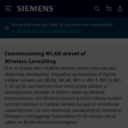
Siemens
Denne side vises ved hjælp af automatiseret oversættelse.
Vil du have den vist på engelsk i stedet?
Commissioning WLAN drevet af
Wireless.Consulting
Vi er en globalt aktiv SIEMENS Solution Partner med speciale i
rådgivning, planlægning, integration og fejlanalyse af digitale
trådløse netværk som WLAN, iWLAN, WiFi 4, WiFi 5, WiFi 6, WiFi
7, 4G og 5G.<br/>Sammen med vores kunder udvikler vi
skræddersyede løsninger til effektiv, sikker og pålidelig
kommunikation.<br/>Wireless.Consulting GmbH tilbyder kunden
optimale løsninger til trådløse netværk og også en omfattende
supporttjeneste. Ud over rådgivning, planlægning og installation
foretager vi omhyggelige forberedelser til dit netværk ved at
udføre en WLAN-lokalitetsundersøgelse.