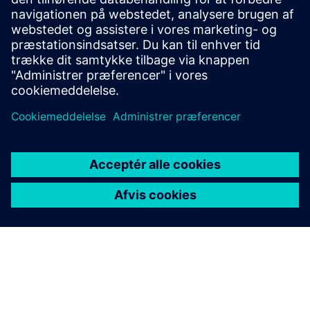
04 Idriftsættelse WLAN.pdf
Forudsætninger