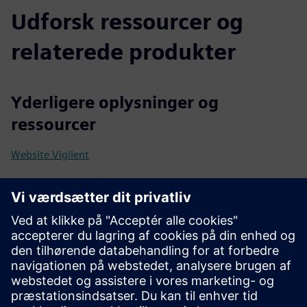
Udforsk ressourcer og
relaterede produkter
Yderligere oplysninger og
ressourcer
Website Vigilent
Forudsætninger
Facility LAN-adgang
Racktemperatursensorer, der opfylder WSCO-
specifikationerne
Fysisk eller digital tænd/sluk-kontrol af CRAC'er og CRAH'er
Kontrol af blæserhastighed og/eller
temperaturindstillingspunkt (hvis understøttet)