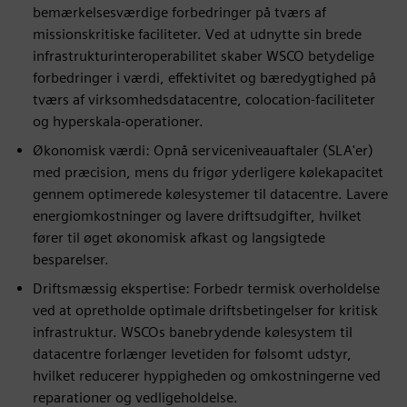
bemærkelsesværdige forbedringer på tværs af
missionskritiske faciliteter. Ved at udnytte sin brede
infrastrukturinteroperabilitet skaber WSCO betydelige
forbedringer i værdi, effektivitet og bæredygtighed på
tværs af virksomhedsdatacentre, colocation-faciliteter
og hyperskala-operationer.
Økonomisk værdi: Opnå serviceniveauaftaler (SLA'er)
med præcision, mens du frigør yderligere kølekapacitet
gennem optimerede kølesystemer til datacentre. Lavere
energiomkostninger og lavere driftsudgifter, hvilket
fører til øget økonomisk afkast og langsigtede
besparelser.
Driftsmæssig ekspertise: Forbedr termisk overholdelse
ved at opretholde optimale driftsbetingelser for kritisk
infrastruktur. WSCOs banebrydende kølesystem til
datacentre forlænger levetiden for følsomt udstyr,
hvilket reducerer hyppigheden og omkostningerne ved
reparationer og vedligeholdelse.