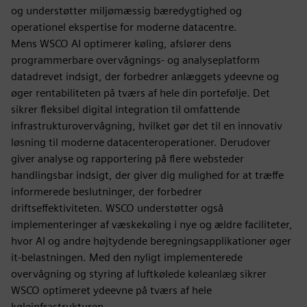
og understøtter miljømæssig bæredygtighed og
operationel ekspertise for moderne datacentre.
Mens WSCO AI optimerer køling, afslører dens
programmerbare overvågnings- og analyseplatform
datadrevet indsigt, der forbedrer anlæggets ydeevne og
øger rentabiliteten på tværs af hele din portefølje. Det
sikrer fleksibel digital integration til omfattende
infrastrukturovervågning, hvilket gør det til en innovativ
løsning til moderne datacenteroperationer. Derudover
giver analyse og rapportering på flere websteder
handlingsbar indsigt, der giver dig mulighed for at træffe
informerede beslutninger, der forbedrer
driftseffektiviteten. WSCO understøtter også
implementeringer af væskekøling i nye og ældre faciliteter,
hvor AI og andre højtydende beregningsapplikationer øger
it-belastningen. Med den nyligt implementerede
overvågning og styring af luftkølede køleanlæg sikrer
WSCO optimeret ydeevne på tværs af hele
køleinfrastrukturen.