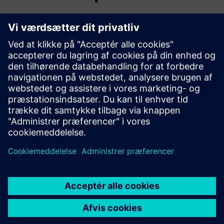
Yderligere oplysninger og
ressourcer
Se mere
Forudsætninger
Softwarepakke X