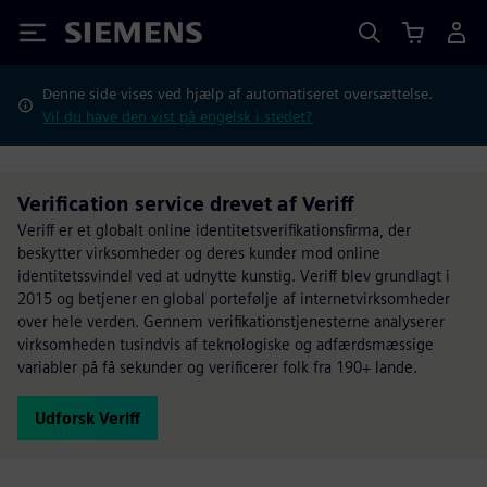
Siemens
Denne side vises ved hjælp af automatiseret oversættelse.
Vil du have den vist på engelsk i stedet?
Verification service drevet af Veriff
Veriff er et globalt online identitetsverifikationsfirma, der
beskytter virksomheder og deres kunder mod online
identitetssvindel ved at udnytte kunstig. Veriff blev grundlagt i
2015 og betjener en global portefølje af internetvirksomheder
over hele verden. Gennem verifikationstjenesterne analyserer
virksomheden tusindvis af teknologiske og adfærdsmæssige
variabler på få sekunder og verificerer folk fra 190+ lande.
Udforsk Veriff