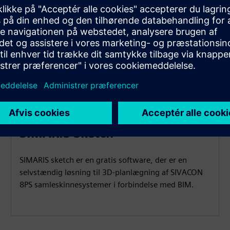
SIMARIS Sketch
SIMARIS sketch er en gratis software, der er en
selvstændig løsning til 3D-planlægning af SIVACON
8PS samleskinnesystemer i forbindelse med BIM.