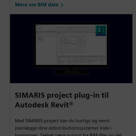
Mere om BIM data
SIMARIS project plug-in til
Autodesk Revit®
Med SIMARIS project kan du hurtigt og nemt
planlægge dine eldistributionssystemer inde i
bygningen. Takket være output fra BIM-filer og det