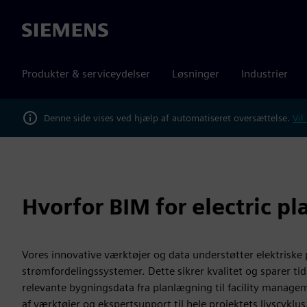
Siemens
Produkter & serviceydelser
Løsninger
Industrier
Denne side vises ved hjælp af automatiseret oversættelse.
Vil
Hvorfor BIM for electric p
Vores innovative værktøjer og data understøtter elektrisk
strømfordelingssystemer. Dette sikrer kvalitet og sparer ti
relevante bygningsdata fra planlægning til facility manage
af værktøjer og ekspertsupport til hele projektets livscyklus