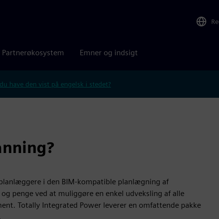
Re
Partnerøkosystem
Emner og indsigt
 du have den vist på engelsk i stedet?
lanning?
e planlæggere i den BIM-kompatible planlægning af
d og penge ved at muliggøre en enkel udveksling af alle
ment. Totally Integrated Power leverer en omfattende pakke
.