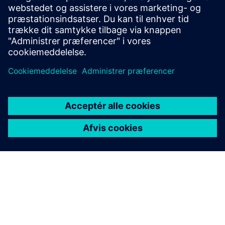
hjælpekontaktmuligheder for at forenkle installation
og tilpasning.