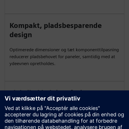
Kompakt, pladsbesparende
design
Optimerede dimensioner og tæt komponenttilpasning
reducerer pladsbehovet for paneler, samtidig med at
ydeevnen opretholdes.
Fleksibel ledningsføring og
konfiguration
Inkluderer praktiske ledningsfunktioner såsom
indikatorer for strimmelængde og brede