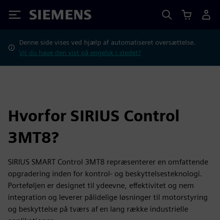
Siemens
Denne side vises ved hjælp af automatiseret oversættelse.
Vil du have den vist på engelsk i stedet?
Hvorfor SIRIUS Control
3MT8?
SIRIUS SMART Control 3MT8 repræsenterer en omfattende
opgradering inden for kontrol- og beskyttelsesteknologi.
Porteføljen er designet til ydeevne, effektivitet og nem
integration og leverer pålidelige løsninger til motorstyring
og beskyttelse på tværs af en lang række industrielle