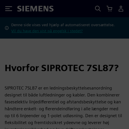
Siemens
Denne side vises ved hjælp af automatiseret oversættelse.
Vil du have den vist på engelsk i stedet?
Hvorfor SIPROTEC 7SL87?
SIPROTEC 7SL87 er en ledningsbeskyttelsesanordning
designet til både luftledninger og kabler. Den kombinerer
faseselektiv linjedifferentiel og afstandsbeskyttelse og kan
håndtere enkelt- og flerendeindføring i alle længder med
op til 6 linjeender og 1-polet udløsning. Den er designet til
fleksibilitet og fremtidssikret ydeevne og leverer høj