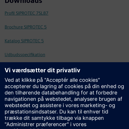
Downloads
Profil SIPROTEC 7SL87
Brochure SIPROTEC 5
Katalog SIPROTEC 5
Udbudsspecifikation
Konfiguration
SIPROTEC 5 konfigurator
SiePortal - Webshop
SIPROTEC 7SL87 på SiePortal
Teknisk dokumentation, Firmware,
Softwareapplikationseksempler og ofte stillede spørgsmål