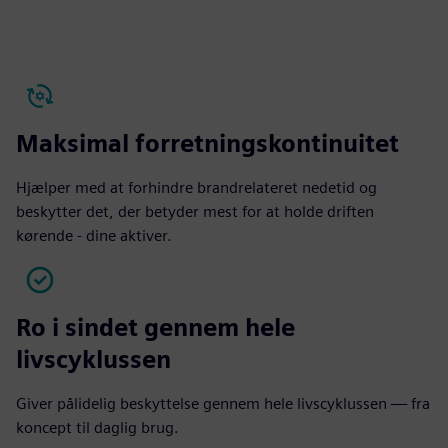
Play
Mute
Settings
PIP
Enter
fulls
Maksimal forretningskontinuitet
Hjælper med at forhindre brandrelateret nedetid og
beskytter det, der betyder mest for at holde driften
kørende - dine aktiver.
Ro i sindet gennem hele
livscyklussen
Giver pålidelig beskyttelse gennem hele livscyklussen — fra
koncept til daglig brug.