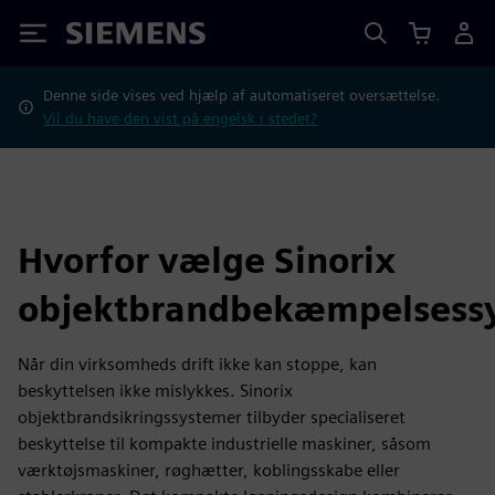
Siemens
Denne side vises ved hjælp af automatiseret oversættelse.
Vil du have den vist på engelsk i stedet?
Hvorfor vælge Sinorix
objektbrandbekæmpelsess
Når din virksomheds drift ikke kan stoppe, kan
beskyttelsen ikke mislykkes. Sinorix
objektbrandsikringssystemer tilbyder specialiseret
beskyttelse til kompakte industrielle maskiner, såsom
værktøjsmaskiner, røghætter, koblingsskabe eller